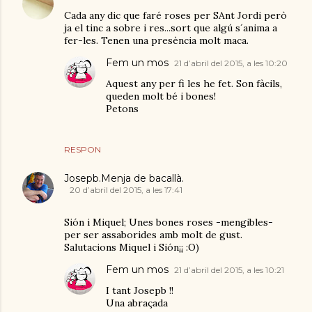
Cada any dic que faré roses per SAnt Jordi però
ja el tinc a sobre i res...sort que algú s´anima a
fer-les. Tenen una presència molt maca.
Fem un mos
21 d’abril del 2015, a les 10:20
Aquest any per fi les he fet. Son fàcils,
queden molt bé i bones!
Petons
RESPON
Josepb.Menja de bacallà.
20 d’abril del 2015, a les 17:41
Sión i Miquel; Unes bones roses -mengibles-
per ser assaborides amb molt de gust.
Salutacions Miquel i Sión¡¡ :O)
Fem un mos
21 d’abril del 2015, a les 10:21
I tant Josepb !!
Una abraçada