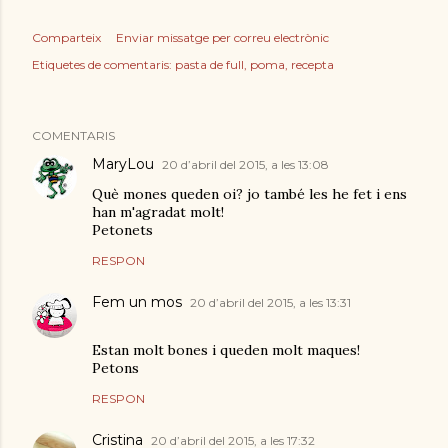
Comparteix
Enviar missatge per correu electrònic
Etiquetes de comentaris:
pasta de full
poma
recepta
COMENTARIS
MaryLou
20 d’abril del 2015, a les 13:08
Què mones queden oi? jo també les he fet i ens
han m'agradat molt!
Petonets
RESPON
Fem un mos
20 d’abril del 2015, a les 13:31
Estan molt bones i queden molt maques!
Petons
RESPON
Cristina
20 d’abril del 2015, a les 17:32