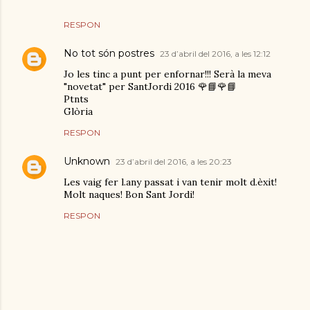
RESPON
No tot són postres
23 d’abril del 2016, a les 12:12
Jo les tinc a punt per enfornar!!! Serà la meva
"novetat" per SantJordi 2016 🌹📘🌹📘
Ptnts
Glòria
RESPON
Unknown
23 d’abril del 2016, a les 20:23
Les vaig fer l.any passat i van tenir molt d.èxit!
Molt naques! Bon Sant Jordi!
RESPON